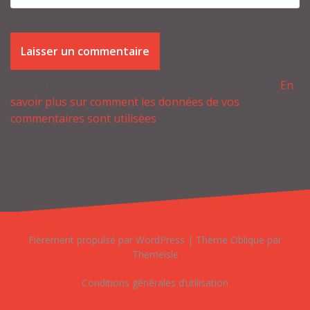
Ce site utilise Akismet pour réduire les indésirables.
En
savoir plus sur comment les données de vos
commentaires sont utilisées
.
Fièrement propulsé par WordPress
|
Thème
Oblique
par
Themeisle
Conditions générales d’utilisation