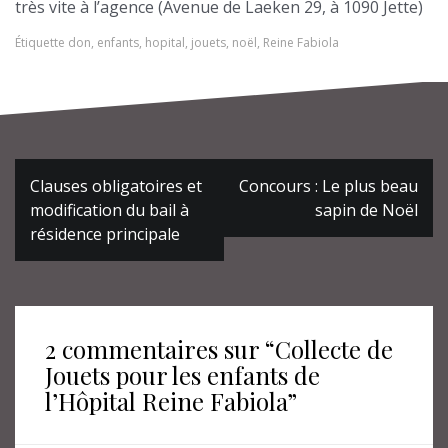
très vite à l’agence (Avenue de Laeken 29, à 1090 Jette)
Étiquette
don
,
enfants
,
hopital
,
jouets
,
noël
,
Reine Fabiola
Navigation
Clauses obligatoires et
Concours : Le plus beau
de
l’article
modification du bail à
sapin de Noël
résidence principale
2 commentaires sur “
Collecte de
Jouets pour les enfants de
l’Hôpital Reine Fabiola
”