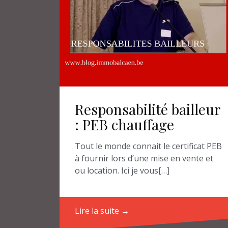
Responsabilité bailleur
: PEB chauffage
Tout le monde connait le certificat PEB
à fournir lors d’une mise en vente et
ou location. Ici je vous[…]
Lire la suite →