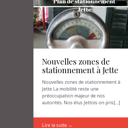
Nouvelles zones de
stationnement à Jette
Nouvelles zones de stationnement à
Jette La mobilité reste une
préoccupation majeur de nos
autorités. Nos élus Jettois on pris[…]
Lire la suite →